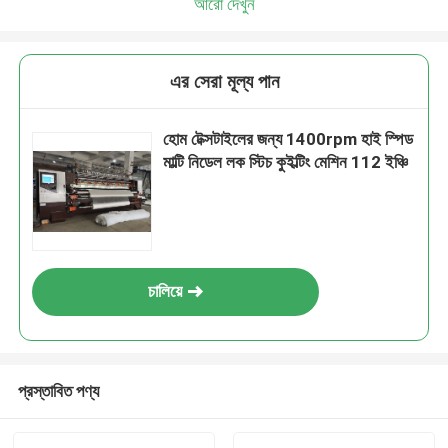
আরো দেখুন
এর সেরা মূল্য পান
হোম টেক্সটাইলের জন্য 1400rpm হাই স্পিড
মাল্টি নিডেল লক স্টিচ কুইল্টিং মেশিন 112 ইঞ্চি
চালিয়ে
প্রস্তাবিত পণ্য