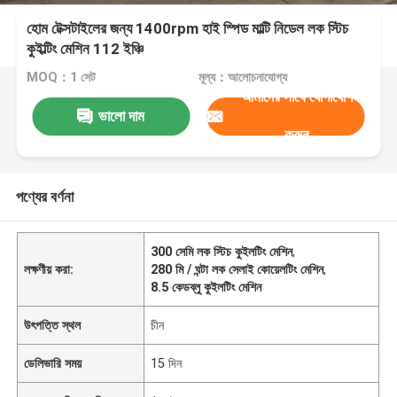
হোম টেক্সটাইলের জন্য 1400rpm হাই স্পিড মাল্টি নিডেল লক স্টিচ
কুইল্টিং মেশিন 112 ইঞ্চি
MOQ：1 সেট
মূল্য：আলোচনাযোগ্য
আমাদের সাথে যোগাযোগ
ভালো দাম
করুন
পণ্যের বর্ণনা
300 সেমি লক স্টিচ কুইলটিং মেশিন
,
লক্ষণীয় করা:
280 মি / ঘন্টা লক সেলাই কোয়েলটিং মেশিন
,
8.5 কেডব্লু কুইলটিং মেশিন
উৎপত্তি স্থল
চীন
ডেলিভারি সময়
15 দিন