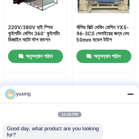
ভিআর শো
220V/380V হাই স্পিড
র্যাপিড কিল্ট মেকিং মেশিন YXS-
কুইলটিং মেশিন 360° কুইলটিং
96-3CS সেলাইয়ের জন্য বেধ
আমাদের সম্পর্কে
ডিজাইন অটো স্টপ ফাংশন
50mm মডেল টাইপ
অনুসন্ধান পাঠান
অনুসন্ধান পাঠান
কারখানা পরিদর্শন
গুণমান নিয়ন্ত্রণ
yuxing
আমাদের সাথে যোগাযোগ করুন
12:28 PM
খবর
Good day, what product are you looking 
for?
মামলা
300m/H চেইন সেচ
320CM 260M/H হাই