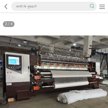
2
/
4