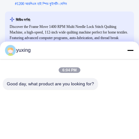
#
1200 আরপিএম হাই স্পিড কুইলটিং মেশিন
ভিডিও বর্ণনা:
Discover the Frame Move 1400 RPM Multi Needle Lock Stitch Quilting
Machine, a high-speed, 112-inch wide quilting machine perfect for home textiles.
Featuring advanced computer programs, auto-lubrication, and thread break
detection, this machine ensures precision and efficiency for quilts, blankets, and
more.
yuxing
6:04 PM
সম্পর্কিত ভিডিও
Good day, what product are you looking for?
00:33
00:31
গদি ছাড়ানোর মেশিন
YUXING- কারখানার দৃশ্য
Video From Customer's Factory
YUXING FACTORY
September 27, 2021
September 27, 2021