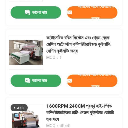
আমাদের সাথে যোগাযোগ
ভালো দাম
করুন
অটোমেটিক ববিন সিস্টেম এবং থ্রেড ব্রেক
মেশিন অটো স্টপ কম্পিউটারাইজড কুইলটিং
মেশিন কুইলটিং জন্য
MOQ：1
আমাদের সাথে যোগাযোগ
ভালো দাম
করুন
বাড়ি
1600RPM 240CM প্রস্থ হাই-স্পিড
পণ্য
কম্পিউটারাইজড মাল্টি-নেডল কুইলটার রোটারি
হুক সঙ্গে
ভিডিও
MOQ：১টি সেট