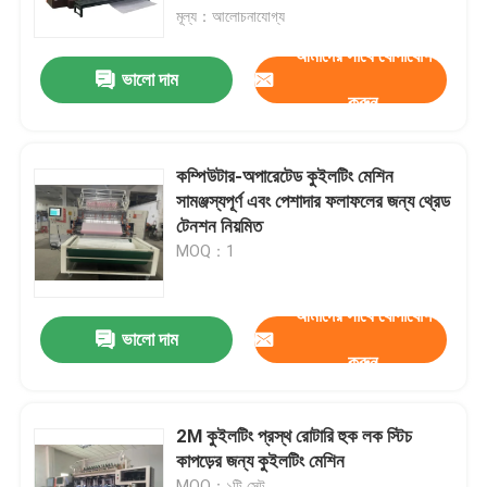
মূল্য：আলোচনাযোগ্য
আমাদের সাথে যোগাযোগ
ভিআর শো
ভালো দাম
করুন
আমাদের সম্পর্কে
কম্পিউটার-অপারেটেড কুইলটিং মেশিন
কারখানা পরিদর্শন
সামঞ্জস্যপূর্ণ এবং পেশাদার ফলাফলের জন্য থ্রেড
টেনশন নিয়মিত
MOQ：1
গুণমান নিয়ন্ত্রণ
আমাদের সাথে যোগাযোগ
আমাদের সাথে যোগাযোগ করুন
ভালো দাম
করুন
খবর
2M কুইলটিং প্রস্থ রোটারি হুক লক স্টিচ
কাপড়ের জন্য কুইলটিং মেশিন
মামলা
MOQ：১টি সেট