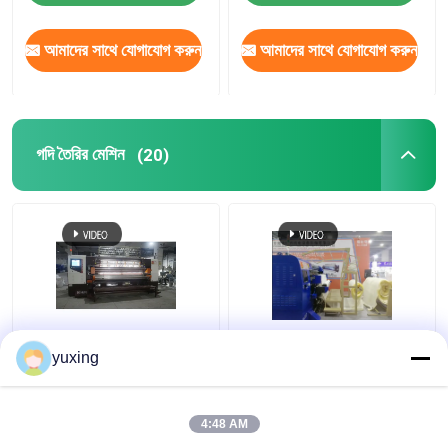
আমাদের সাথে যোগাযোগ করুন
আমাদের সাথে যোগাযোগ করুন
গদি তৈরির মেশিন
(20)
৯৯ ইঞ্চি স্বয়ংক্রিয় গদি কুইলটিং
2.5M স্বয়ংক্রিয়
yuxing
মেশিনটি ট্যাক এবং জাম্প সহ
কম্পিউটারাইজড চেইন স্টিচ
কোয়েলটিং মেশিন
4:48 AM