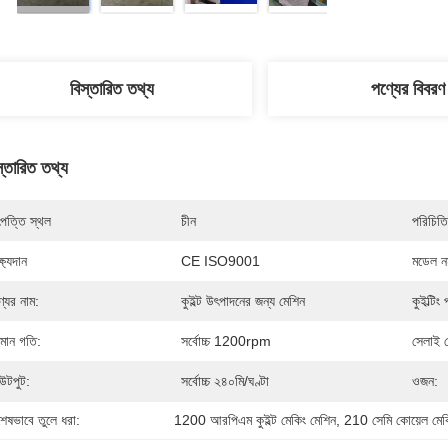
বিস্তারিত তথ্য
পণ্যের বিবরণ
স্তারিত তথ্য
পত্তি স্থল
চীন
পরিচিতি
্ষ্যদান
CE ISO9001
মডেল নম
্যের নাম:
কুইল্ট উৎপাদনের জন্য মেশিন
কুইল্টিং 
মান গতি:
সর্বোচ্চ 1200rpm
সেলাই 
টপুট:
সর্বোচ্চ ২৪০মি/ঘণ্টা
ওজন:
শেষভাবে তুলে ধরা:
1200 আরপিএম কুইল্ট মেকিং মেশিন
, 
210 সেমি কোয়েল মেক