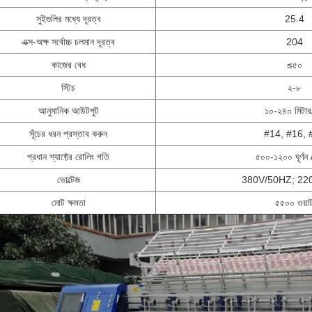
সুইগুলির মধ্যে দূরত্ব
25.4
এক্স-অক্ষ সর্বোচ্চ চলমান দূরত্ব
204
কাজের বেধ
≤৫০
স্টিচ
২-৮
আনুমানিক আউটপুট
১০-২৪০ মিটার/ঘ
সূঁচের ধরন প্রস্তাব করুন
#14, #16, 
প্রধান শ্যাফ্টের রোলিং গতি
৫০০-১২০০ ঘূর্ণন 
ভোল্টেজ
380V/50HZ; 22
মোট ক্ষমতা
৫৫০০ ওয়া