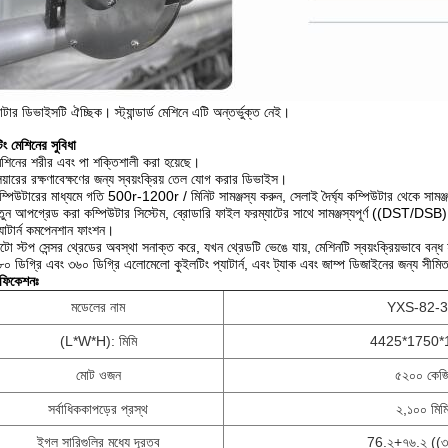
টার ডিভাইসটি ঐচ্ছিক। স্ট্যান্ডার্ড মেশিনে এটি অন্তর্ভুক্ত নেই।
িং মেশিনের সুবিধা
েশিনের শরীর এবং পা শক্তিশালী করা হয়েছে।
েয়ারের রক্ষণাবেক্ষণের জন্য স্বয়ংক্রিয় তেল যোগ করার ডিভাইস।
ম্পিউটারের মাধ্যমে গতি 500r-1200r / মিনিট সামঞ্জস্য করুন, সেলাই দৈর্ঘ্য কম্পিউটার থেকে 
তুন আপগ্রেড করা কম্পিউটার সিস্টেম, ব্রোডারি ফাইল ফরম্যাটের সাথে সামঞ্জস্যপূর্ণ ((DST/DSB)
্যাটার্ন কমপেনশান ফাংশন।
টো স্টপ সেন্সর থ্রেডের অবস্থা সনাক্ত করে, যখন থ্রেডটি ভেঙে যায়, মেশিনটি স্বয়ংক্রিয়ভাবে বন্ধ 
৮০ ডিগ্রি এবং ৩৬০ ডিগ্রি এলোমেলো কুইলটিং প্যাটার্ন, এবং ট্যাক এবং জাম্প ডিজাইনের জন্য সীমিত ম
িফিকেশনঃ
মডেলের নাম
YXS-82-
(L*W*H): মিমি
4425*1750*
মোট ওজন
৫২০০ কেজ
সর্বাধিক
কাপড়ের প্রস্থ
২,১০০ মিম
ইগল সারিগুলির মধ্যে দূরত্ব
76.২+৭৬.২ ((
৩