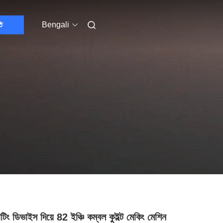
ি
Bengali
িং ডিভাইস দিয়ে 82 ইঞ্চি কম্বল কুইল্ট মেকিং মেশিন