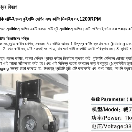
্যের বিবরণ
ঞ্চি মাল্টি-ইনডল কুইলটিং মেশিন এজ কাটিং ডিভাইস সহ 1200RPM
্বল quilting মেশিন একটি ধরনের মাল্টি সুই quilting মেশিন। এটি মেশিনে ইনস্টল করা প্রান্ত ক
টার ডিভাইসের শক্তি
রনের ব্র্যান্ড কাটার মেশিন, সবসময় নিচে ঘাটতি আছেঃ 1 উল্লম্ব কাটিং ব্যবহার করে ((slicing এ
 2. যখন কাটা হয়, এটি সহজেই ধরা পড়ে, যার অর্থ কাটা জায়গাটি এতটা পরিষ্কার নয়। 3. ছুরিটি 
তুন ধরনের কাটার, আমরা মেশিনে প্রান্ত কাটার ডিভাইস ব্যবহার করি, কুইলটিং মেশিনের রোলার ফ্যাব্
াই এটি আরো সঠিকভাবে কাটা হয়।এবং এটি বিভিন্ন ধরণের কাপড়ের জন্য উপযুক্ত ((গ্লোবিহীন তুলা
ing সমস্যা ছাড়া ঝরঝরে হয়. উপরন্তু প্রতিটি ছুরি এটি কাছাকাছি এক পাথর আছে, আপনি শুধুমাত্র