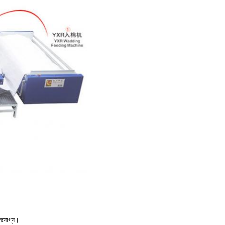
াপনযোগ্য।