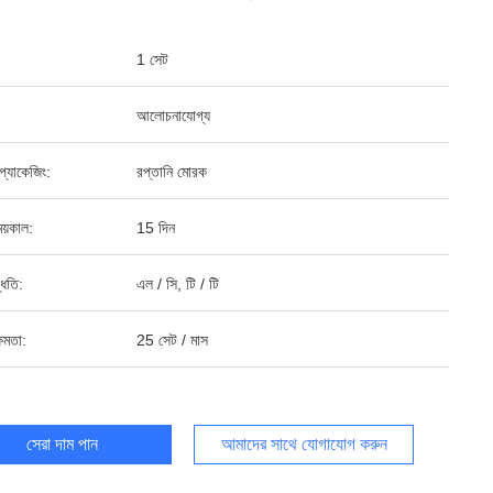
1 সেট
আলোচনাযোগ্য
্ড প্যাকেজিং:
রপ্তানি মোরক
য়কাল:
15 দিন
্ধতি:
এল / সি, টি / টি
ষমতা:
25 সেট / মাস
সেরা দাম পান
আমাদের সাথে যোগাযোগ করুন