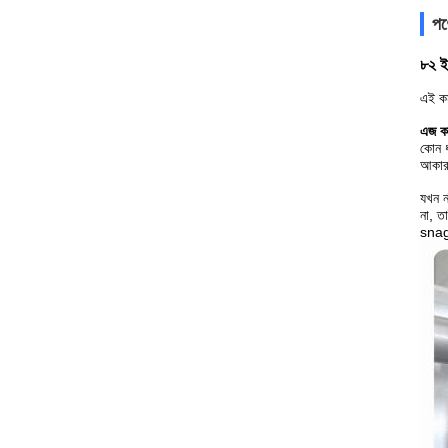
পণ
৮২ ই
এই কম
এজ কা
কোন ধ
আকার.
যখন ন
না, ত
snagg