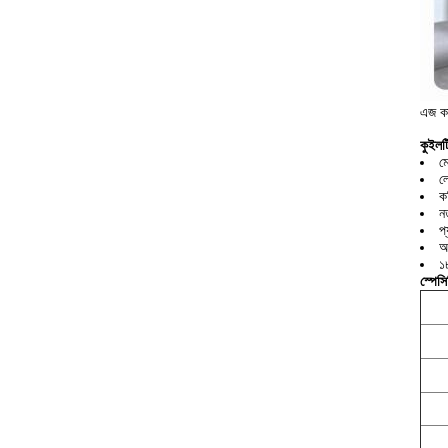
এজ কা
কুইলট
ম
ল
ক
ন
প
অ
১
স্পেস