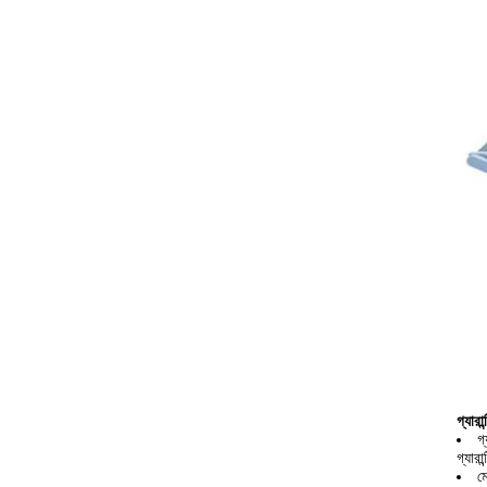
গ্যারান
গ
গ্যারা
ম