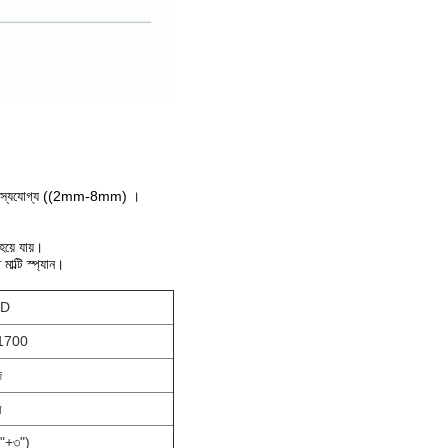
সামঞ্জস্যযোগ্য ((2mm-8mm) ।
হয়ে যায়।
াল্টি স্প্যান।
3D
1700
ি
ি
"
+
৩"
)