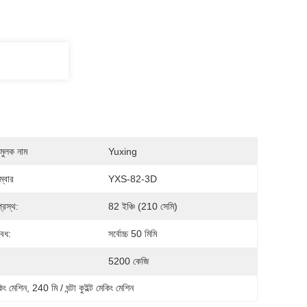
মুলক নাম
Yuxing
্বার
YXS-82-3D
প্রস্থ:
82 ইঞ্চি (210 সেমি)
বেধ:
সর্বোচ্চ 50 মিমি
5200 কেজি
িং মেশিন
, 
240 মি / ঘন্টা কুইল্ট মেকিং মেশিন