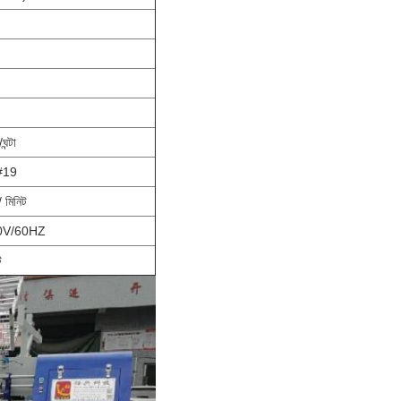
ন্টা
#19
/ মিনিট
0V/60HZ
ট