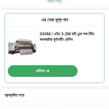
আরো দেখুন
এর সেরা মূল্য পান
240M / এইচ 3.2M হাই এন্ড লক স্টিচ
কমফরটার কুইলটিং মেশিন
চালিয়ে
প্রস্তাবিত পণ্য