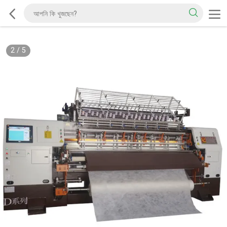
2
/
5