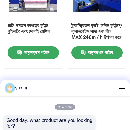
ভিআর শো
মাল্টি-ইনডল কাপড়ের কুইল্ট
ইন্ডাস্ট্রিয়াল কুইল্ট মেশিন কুইল্টস/
কুইলটিং এবং সেলাই মেশিন
ক্লানকেটস সাদা এবং নীল
আমাদের সম্পর্কে
MAX 240m / h উত্পাদন করে
অনুসন্ধান পাঠান
অনুসন্ধান পাঠান
কারখানা পরিদর্শন
গুণমান নিয়ন্ত্রণ
yuxing
আমাদের সাথে যোগাযোগ করুন
5:40 PM
খবর
Good day, what product are you looking 
for?
মামলা
3 ইঞ্চি সুই বার দূরত্ব ফ্ল্যাটবেড
12 মাস গ্যারান্টিযুক্ত ব্লু কুইটস