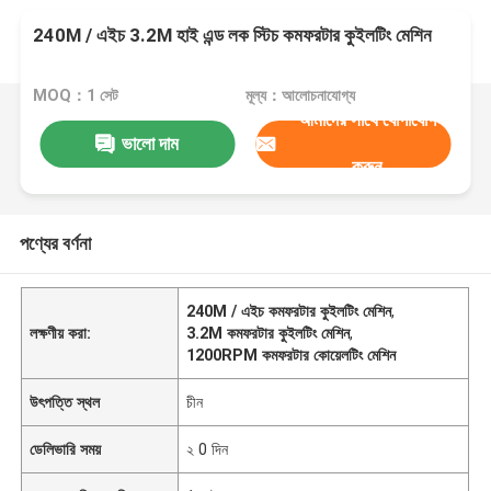
240M / এইচ 3.2M হাই এন্ড লক স্টিচ কমফরটার কুইলটিং মেশিন
MOQ：1 সেট
মূল্য：আলোচনাযোগ্য
আমাদের সাথে যোগাযোগ
ভালো দাম
করুন
পণ্যের বর্ণনা
240M / এইচ কমফরটার কুইলটিং মেশিন
,
লক্ষণীয় করা:
3.2M কমফরটার কুইলটিং মেশিন
,
1200RPM কমফরটার কোয়েলটিং মেশিন
উৎপত্তি স্থল
চীন
ডেলিভারি সময়
২ 0 দিন