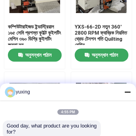
ভিআর শো
কম্পিউটারাইজড ইন্ডাস্ট্রিয়াল
YXS-66-2D নতুন 360°
১৬৫ সেমি প্রশস্ত কুইল্ট কুইলটিং
2800 RPM ফ্যাব্রিক নিয়মিত
আমাদের সম্পর্কে
মেশিন ৩৬০ ডিগ্রি কুইলটিং
থ্রেড টেনশন গতি Quilting
ক্ষমতা সহ
মেশিন
অনুসন্ধান পাঠান
অনুসন্ধান পাঠান
কারখানা পরিদর্শন
গুণমান নিয়ন্ত্রণ
yuxing
আমাদের সাথে যোগাযোগ করুন
4:55 PM
খবর
Good day, what product are you looking 
for?
মামলা
1000rpm 2 সারি
200 মি / এইচ 300 সেমি