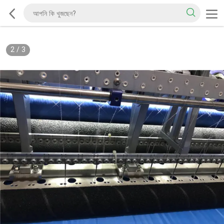
2
/
3