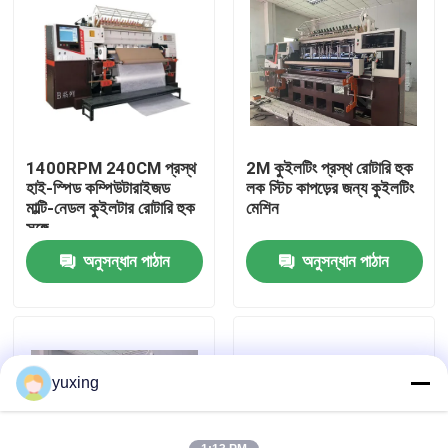
ভিআর শো
আমাদের সম্পর্কে
1400RPM 240CM প্রস্থ
2M কুইলটিং প্রস্থ রোটারি হুক
কারখানা পরিদর্শন
হাই-স্পিড কম্পিউটারাইজড
লক স্টিচ কাপড়ের জন্য কুইলটিং
মাল্টি-নেডল কুইলটার রোটারি হুক
মেশিন
সঙ্গে
গুণমান নিয়ন্ত্রণ
অনুসন্ধান পাঠান
অনুসন্ধান পাঠান
আমাদের সাথে যোগাযোগ করুন
খবর
yuxing
মামলা