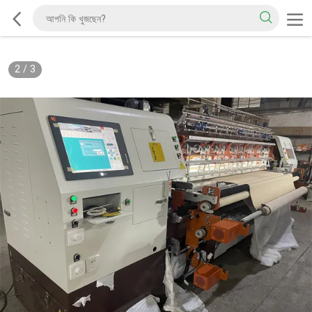
2
/
3