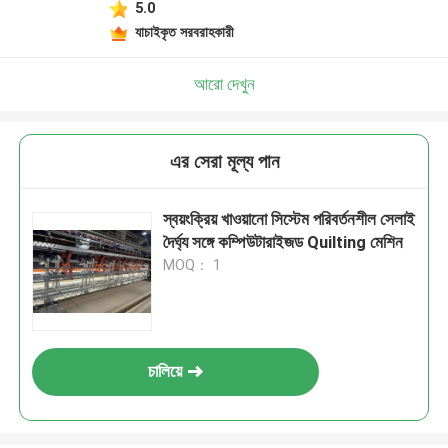
5.0
যাচাইকৃত সরবরাহকারী
আরো দেখুন
এর সেরা মূল্য পান
স্বয়ংক্রিয় খাওয়ানো সিস্টেম পরিবর্তনশীল সেলাই
দৈর্ঘ্য সঙ্গে কম্পিউটারাইজড Quilting মেশিন
MOQ： 1
চালিয়ে