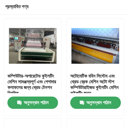
প্রস্তাবিত পণ্য
কম্পিউটার-অপারেটেড কুইলটিং
অটোমেটিক ববিন সিস্টেম এবং
মেশিন সামঞ্জস্যপূর্ণ এবং পেশাদার
থ্রেড ব্রেক মেশিন অটো স্টপ
ফলাফলের জন্য থ্রেড টেনশন
কম্পিউটারাইজড কুইলটিং মেশিন
বাড়ি
নিয়মিত
কুইলটিং জন্য
অনুসন্ধান পাঠান
অনুসন্ধান পাঠান
পণ্য
ভিডিও