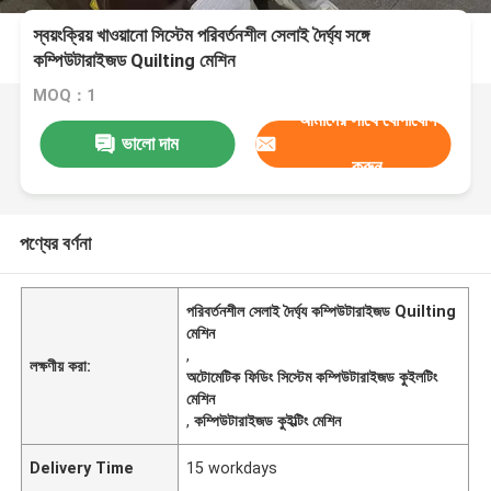
স্বয়ংক্রিয় খাওয়ানো সিস্টেম পরিবর্তনশীল সেলাই দৈর্ঘ্য সঙ্গে
কম্পিউটারাইজড Quilting মেশিন
MOQ：1
আমাদের সাথে যোগাযোগ
ভালো দাম
করুন
পণ্যের বর্ণনা
পরিবর্তনশীল সেলাই দৈর্ঘ্য কম্পিউটারাইজড Quilting
মেশিন
,
লক্ষণীয় করা:
অটোমেটিক ফিডিং সিস্টেম কম্পিউটারাইজড কুইলটিং
মেশিন
,
কম্পিউটারাইজড কুইল্টিং মেশিন
Delivery Time
15 workdays