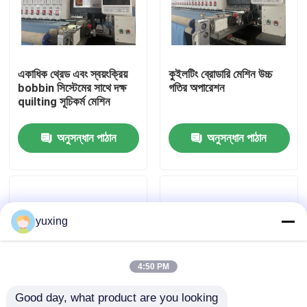
ভিআর শো
একাধিক থ্রেড এবং স্বয়ংক্রিয়
কুইলটিং ব্রোডারি মেশিন উচ্চ
আমাদের সম্পর্কে
bobbin সিস্টেমের সাথে দক্ষ
গতির অপারেশন
quilting সূচিকর্ম মেশিন
কারখানা পরিদর্শন
অনুসন্ধান পাঠান
অনুসন্ধান পাঠান
গুণমান নিয়ন্ত্রণ
আমাদের সাথে যোগাযোগ করুন
yuxing
খবর
4:50 PM
Good day, what product are you looking 
মামলা