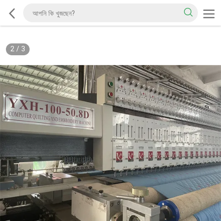
2
/
3