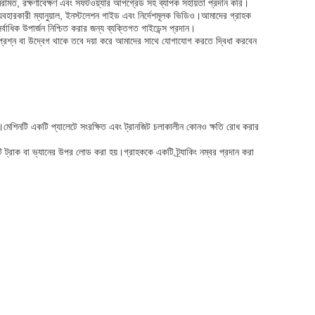
ামত, রক্ষণাবেক্ষণ এবং সফটওয়্যার আপগ্রেড সহ ব্যাপক সহায়তা প্রদান করি।
যবহারকারী ম্যানুয়াল, ইনস্টলেশন গাইড এবং নির্দেশমূলক ভিডিও।আমাদের গ্রাহক
ধিক উপার্জন নিশ্চিত করার জন্য ব্যক্তিগত গাইডেন্স প্রদান।
্রশ্ন বা উদ্বেগ থাকে তবে দয়া করে আমাদের সাথে যোগাযোগ করতে দ্বিধা করবেন
য়।মেশিনটি একটি প্যালেটে সংরক্ষিত এবং ট্রানজিট চলাকালীন কোনও ক্ষতি রোধ করার
 ট্রাক বা ভ্যানের উপর লোড করা হয়।গ্রাহককে একটি ট্র্যাকিং নম্বর প্রদান করা