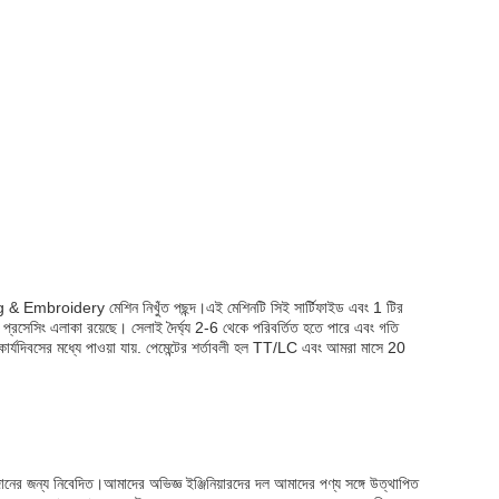
ting & Embroidery মেশিন নিখুঁত পছন্দ।এই মেশিনটি সিই সার্টিফাইড এবং 1 টির
প্রসেসিং এলাকা রয়েছে। সেলাই দৈর্ঘ্য 2-6 থেকে পরিবর্তিত হতে পারে এবং গতি
কার্যদিবসের মধ্যে পাওয়া যায়. পেমেন্টের শর্তাবলী হল TT/LC এবং আমরা মাসে 20
দানের জন্য নিবেদিত।আমাদের অভিজ্ঞ ইঞ্জিনিয়ারদের দল আমাদের পণ্য সঙ্গে উত্থাপিত