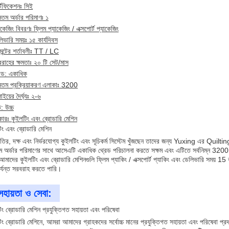
্টিফিকেশনঃ সিই
ূনতম অর্ডার পরিমাণঃ ১
াকেজিং বিবরণঃ ফ্লিম প্যাকেজিং / এক্সপোর্ট প্যাকেজিং
িভারি সময়ঃ ১৫ কার্যদিবস
েন্টের শর্তাবলীঃ TT / LC
রাহের ক্ষমতাঃ ২০ টি সেট/মাস
েড: একাধিক
ূনতম প্রক্রিয়াকরণ এলাকাঃ 3200
াইয়ের দৈর্ঘ্যঃ ২-৬
: উচ্চ
কারঃ কুইলটিং এবং ব্রোডারি মেশিন
িং এবং ব্রোডারি মেশিন
গতির, দক্ষ এবং নির্ভরযোগ্য কুইলটিং এবং সূচিকর্ম সিস্টেম খুঁজছেন তাদের জন্য Yuxing এর Quil
তম অর্ডার পরিমাণের সাথে আসেএটি একাধিক থ্রেড পরিচালনা করতে সক্ষম এবং এটিতে সর্বনিম্ন 3200 
আমাদের কুইলটিং এবং ব্রোডারি মেশিনগুলি ফ্লিম প্যাকিং / এক্সপোর্ট প্যাকিং এবং ডেলিভারি সময় 15 
র্যন্ত সরবরাহ করতে পারি।
সহায়তা ও সেবা:
িং ব্রোডারি মেশিন প্রযুক্তিগত সহায়তা এবং পরিষেবা
িং ব্রোডারি মেশিনে, আমরা আমাদের গ্রাহকদের সর্বোচ্চ মানের প্রযুক্তিগত সহায়তা এবং পরিষেবা প্র