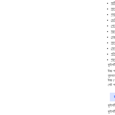
সার
ন্য
প্য
ডেল
পেম
সরব
থ্র
ন্য
সেল
গতি
প্র
কুইলট
উচ্চ 
ন্যূন
উচ্চ।
সেট প
কুইলট
কুইলট