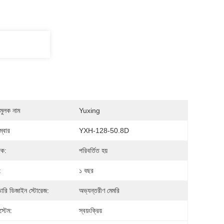
মুলক নাম
Yuxing
্বার
YXH-128-50.8D
িক:
পরিবর্তিত হয়
:
১ বছর
ডারি ডিজাইন স্টোরেজ:
অভ্যন্তরীণ মেমরি
স্টেম:
স্বয়ংক্রিয়