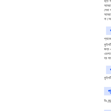
হতে প
আমরা 
সেবা 
আমরা 
না।আম
প্যাক
কুইলট
জন্য 
এরপরে
হয় য
কুইলট
প
উঃ ব্র্