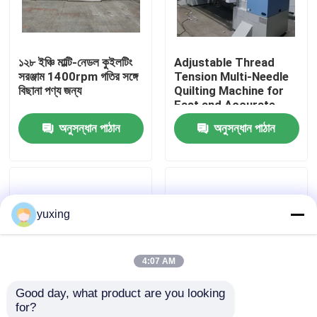
ভিআর শো
১২৮ ইঞ্চি মাল্টি-নেডল কুইলটিং
Adjustable Thread
সরঞ্জাম 1400rpm গতির সঙ্গে
Tension Multi-Needle
আমাদের সম্পর্কে
বিছানা পণ্য জন্য
Quilting Machine for
Fast and Accurate
Quilting
অনুসন্ধান পাঠান
অনুসন্ধান পাঠান
কারখানা পরিদর্শন
গুণমান নিয়ন্ত্রণ
yuxing
আমাদের সাথে যোগাযোগ করুন
4:07 AM
খবর
Good day, what product are you looking 
for?
মামলা
সেলাই দৈর্ঘ্য 2mm-8mm
কম কম্পন 96 ইঞ্চি কমার্শিয়াল