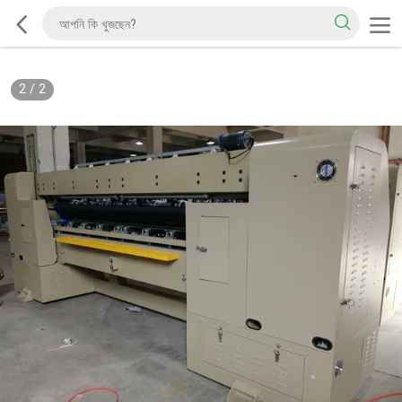
2
/
2