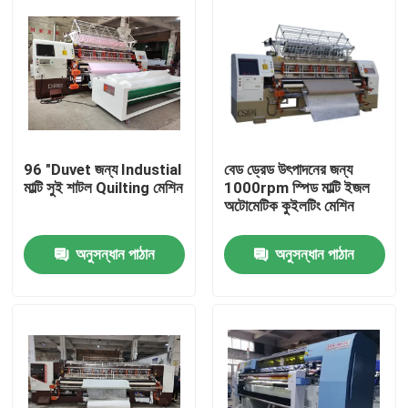
96 "Duvet জন্য Industial
বেড ড্রেড উৎপাদনের জন্য
মাল্টি সুই শাটল Quilting মেশিন
1000rpm স্পিড মাল্টি ইজল
অটোমেটিক কুইলটিং মেশিন
অনুসন্ধান পাঠান
অনুসন্ধান পাঠান
বাড়ি
পণ্য
ভিডিও