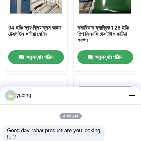
ভিআর শো
94 ইঞ্চি স্বয়ংক্রিয় ক্রস কাটার
কমারিকাল ফ্যাব্রিক 128 ইঞ্চি
টেক্সটাইল কাটিয়া মেশিন
শিল্প সিএনসি টেক্সটাইল কাটিয়া
আমাদের সম্পর্কে
মেশিন
অনুসন্ধান পাঠান
অনুসন্ধান পাঠান
কারখানা পরিদর্শন
গুণমান নিয়ন্ত্রণ
yuxing
আমাদের সাথে যোগাযোগ করুন
4:45 AM
খবর
Good day, what product are you looking 
for?
মামলা
96 ইঞ্চি 128 ইঞ্চি অতিস্বনক
শিল্প 128 ইঞ্চি স্বয়ংক্রিয়