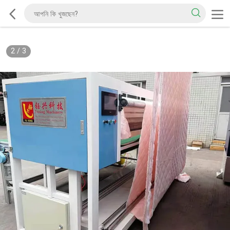
2
/
3