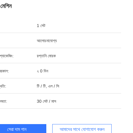
ং মেশিন
1 সেট
আলোচনাযোগ্য
্ড প্যাকেজিং:
রপ্তানি মোরক
য়কাল:
২ 0 দিন
্ধতি:
টি / টি, এল / সি
ষমতা:
30 সেট / মাস
সেরা দাম পান
আমাদের সাথে যোগাযোগ করুন