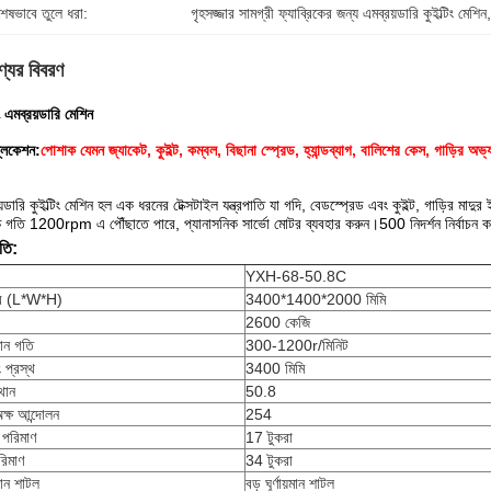
শেষভাবে তুলে ধরা:
গৃহসজ্জার সামগ্রী ফ্যাব্রিকের জন্য এমব্রয়ডারি কুইল্টিং মেশিন
্যের বিবরণ
িং এমব্রয়ডারি মেশিন
্লিকেশন:
পোশাক যেমন জ্যাকেট, কুইল্ট, কম্বল, বিছানা স্প্রেড, হ্যান্ডব্যাগ, বালিশের কেস, গাড়ির অভ
়ডারি কুইল্টিং মেশিন হল এক ধরনের টেক্সটাইল যন্ত্রপাতি যা গদি, বেডস্প্রেড এবং কুইল্ট, গাড়ির মাদুর ই
চ্চ গতি 1200rpm এ পৌঁছাতে পারে, প্যানাসনিক সার্ভো মোটর ব্যবহার করুন।500 নিদর্শন নির্বাচন ক
তি:
YXH-68-50.8C
র (L*W*H)
3400*1400*2000 মিমি
2600 কেজি
য়মান গতি
300-1200r/মিনিট
িং প্রস্থ
3400 মিমি
্থান
50.8
অক্ষ আন্দোলন
254
 পরিমাণ
17 টুকরা
রিমাণ
34 টুকরা
য়মান শাটল
বড় ঘূর্ণায়মান শাটল