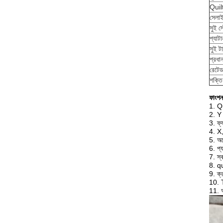
Quil
সেলা
সুই স
প্যাটা
সুই ট
প্রধা
রেটে
শক্তি
ফাংশন
1. Qu
2. Y 
3. ফ্
4. X,Y
5. অ
6. প্য
7. স্ব
8. qu
9. ক্
10. 
11. অ