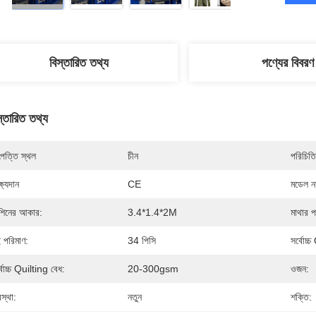
বিস্তারিত তথ্য
পণ্যের বিবরণ
স্তারিত তথ্য
পত্তি স্থল
চীন
পরিচিতি
্ষ্যদান
CE
মডেল নম
শিনের আকার:
3.4*1.4*2M
মাথার প
ই পরিমাণ:
34 পিসি
সর্বোচ্
্বোচ্চ Quilting বেধ:
20-300gsm
ওজন:
স্থা:
নতুন
শক্তি: