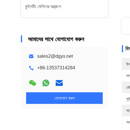
কুইলটিং মেশিনের যন্ত্রাংশ
আমাদের সাথে যোগাযোগ করুন
বি
sales2@dgyx.net
উৎ
+86-13537314284
সাক
মে
যোগাযোগ করুন
সু
সর
অব