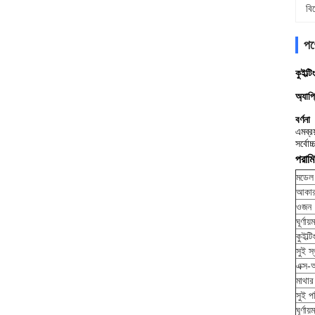
বি
পণ
কুইল্ট
অ্যাপ
বর্ণনা
এমব্রয
সর্বো
পরামি
মডেল
আকা
ওজন
ঘূর্ণা
কুইল্ট
সুই স
এক্স-
মাথার
সুই প
ঘূর্ণা