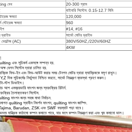
ting বেধ
20-300 গ্রাম
ই
বাইনারি সিস্টেম: 0.15-12.7 মিমি
্টোরেজ ক্ষমতা
120,000
র্ন স্টোরেজ ক্ষমতা
960
াইপ
#14, #16
ন ড্রাইভ
সার্ভো মোটর ড্রাইভ
ড ভোল্টেজ (AC)
380V/50HZ,/220V/60HZ
4KW
:
ilting এবং সূচিকর্ম একসঙ্গে সম্পন্ন হয়.
অক্ষ বেলন সিস্টেম দ্বারা চালিত হয়.
যাব্রিক ফিড-ইন এবং ফিড-আউট করার সময় টেনশন মোটর দ্বারা ফ্যাব্রিককে মসৃণ রাখুন।
,Z দিক সূচিকর্মের নির্ভুলতা নিশ্চিত করতে, সার্ভো নিয়ন্ত্রণ ব্যবস্থা গ্রহণ করুন।
টো-স্টপ ডিভাইস।
াচ আপ এমব্রয়ডারি ফাংশন জন্য স্বয়ংক্রিয় রিটার্ন.
য়ংক্রিয় তৈলাক্তকরণ সিস্টেম.
ilting ফাংশন জন্য সহজ মাথা নির্বাচন.
রমাগত quilting স্বাধীন নিদর্শন ফাংশন, quilting ফাংশন জাম্পিং.
Tajima, Barudan, ZSK এবং SWF ফরম্যাট পড়া যাবে।
নন্য যান্ত্রিক কাঠামো কম্পন কমাতে পারে, যার ফলে কম্পন নিয়ন্ত্রণ করা এবং শব্দ কমানো ভাল।