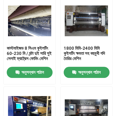
কাস্টমাইজড 8 সিএম কুইলটিং
1800 মিমি-2400 মিমি
60-230 মি / ঘন্টা দুই সারি সুই
কুইলটিং ক্ষমতা সহ বহুমুখী গদি
সেলাই ম্যাট্রেস ফোমিং মেশিন
তৈরির মেশিন
অনুসন্ধান পাঠান
অনুসন্ধান পাঠান
বাড়ি
পণ্য
ভিডিও