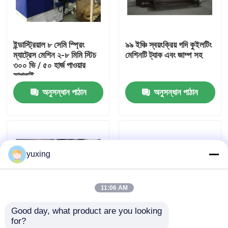
ভিআর শো
ইন্ডাস্ট্রিয়াল ৮ সেমি স্প্রিং
৯৯ ইঞ্চি স্বয়ংক্রিয় গদি কুইলটিং
ম্যাট্রেস মেশিন ২-৮ মিমি স্টিচ
মেশিনটি ট্যাক এবং জাম্প সহ
আমাদের সম্পর্কে
৩০০ ভি / ৫০ হার্জ পাওয়ার
সাপ্লাই
অনুসন্ধান পাঠান
অনুসন্ধান পাঠান
কারখানা পরিদর্শন
গুণমান নিয়ন্ত্রণ
yuxing
আমাদের সাথে যোগাযোগ করুন
11:06 AM
খবর
Good day, what product are you looking 
for?
মামলা
গদি জন্য 1200RPM 2.5M
1200RPM Yuxing