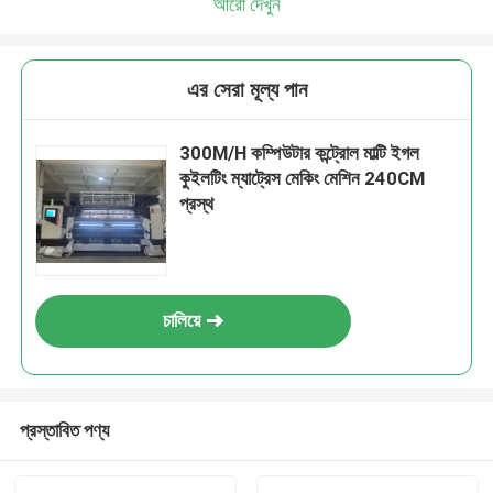
আরো দেখুন
এর সেরা মূল্য পান
300M/H কম্পিউটার কন্ট্রোল মাল্টি ইগল
কুইলটিং ম্যাট্রেস মেকিং মেশিন 240CM
প্রস্থ
চালিয়ে
প্রস্তাবিত পণ্য