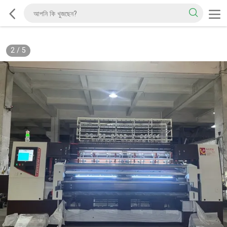
2
/
5