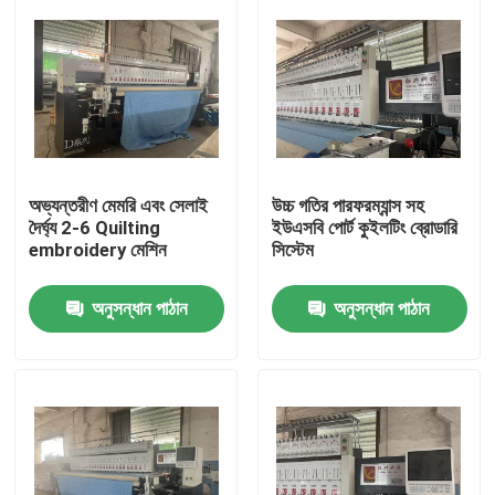
অভ্যন্তরীণ মেমরি এবং সেলাই
উচ্চ গতির পারফরম্যান্স সহ
দৈর্ঘ্য 2-6 Quilting
ইউএসবি পোর্ট কুইলটিং ব্রোডারি
embroidery মেশিন
সিস্টেম
অনুসন্ধান পাঠান
অনুসন্ধান পাঠান
বাড়ি
পণ্য
ভিডিও