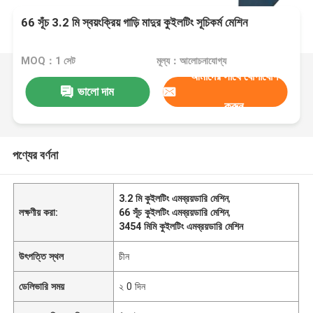
66 সূঁচ 3.2 মি স্বয়ংক্রিয় গাড়ি মাদুর কুইলটিং সূচিকর্ম মেশিন
MOQ：1 সেট
মূল্য：আলোচনাযোগ্য
আমাদের সাথে যোগাযোগ
ভালো দাম
করুন
পণ্যের বর্ণনা
3.2 মি কুইলটিং এমব্রয়ডারি মেশিন
,
লক্ষণীয় করা:
66 সূঁচ কুইলটিং এমব্রয়ডারি মেশিন
,
3454 মিমি কুইলটিং এমব্রয়ডারি মেশিন
উৎপত্তি স্থল
চীন
ডেলিভারি সময়
২ 0 দিন