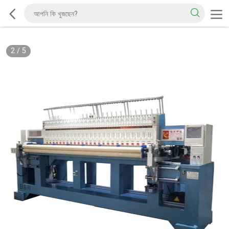
2
/
5