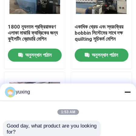
ভিআর শো
1800 ন্যূনতম প্রক্রিয়াকরণ
একাধিক থ্রেড এবং স্বয়ংক্রিয়
এলাকা মাঝারি ফ্যাব্রিকের জন্য
bobbin সিস্টেমের সাথে দক্ষ
আমাদের সম্পর্কে
কুইলটিং ব্রোডারি মেশিন
quilting সূচিকর্ম মেশিন
অনুসন্ধান পাঠান
অনুসন্ধান পাঠান
কারখানা পরিদর্শন
গুণমান নিয়ন্ত্রণ
yuxing
আমাদের সাথে যোগাযোগ করুন
1:53 AM
খবর
Good day, what product are you looking 
for?
মামলা
কুইলটিং ব্রোডারি মেশিন উচ্চ
বেড কভার জন্য 100 ইঞ্চি মাল্টি