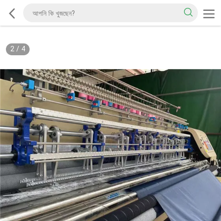
2
/
4