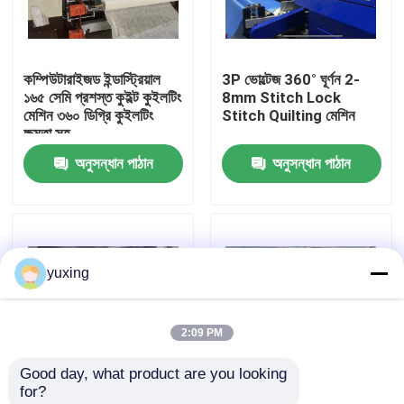
ভিআর শো
কম্পিউটারাইজড ইন্ডাস্ট্রিয়াল
3P ভোল্টেজ 360° ঘূর্ণন 2-
১৬৫ সেমি প্রশস্ত কুইল্ট কুইলটিং
8mm Stitch Lock
আমাদের সম্পর্কে
মেশিন ৩৬০ ডিগ্রি কুইলটিং
Stitch Quilting মেশিন
ক্ষমতা সহ
অনুসন্ধান পাঠান
অনুসন্ধান পাঠান
কারখানা পরিদর্শন
গুণমান নিয়ন্ত্রণ
yuxing
আমাদের সাথে যোগাযোগ করুন
2:09 PM
খবর
Good day, what product are you looking 
for?
মামলা
YXS-66-2D নতুন 360°
1000rpm 2 সারি