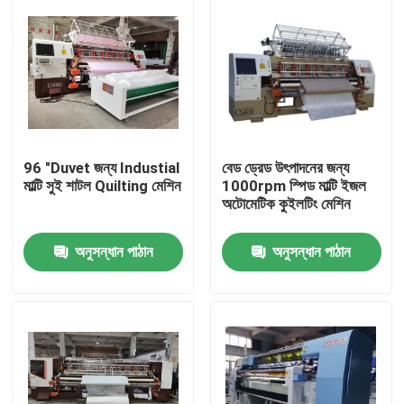
96 "Duvet জন্য Industial
বেড ড্রেড উৎপাদনের জন্য
মাল্টি সুই শাটল Quilting মেশিন
1000rpm স্পিড মাল্টি ইজল
অটোমেটিক কুইলটিং মেশিন
অনুসন্ধান পাঠান
অনুসন্ধান পাঠান
বাড়ি
পণ্য
ভিডিও