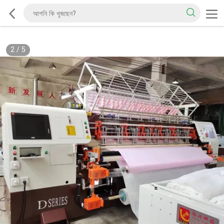
2
/
5