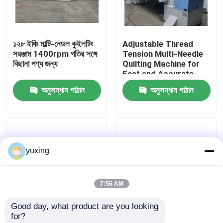
ভিআর শো
১২৮ ইঞ্চি মাল্টি-নেডল কুইলটিং
Adjustable Thread
সরঞ্জাম 1400rpm গতির সঙ্গে
Tension Multi-Needle
আমাদের সম্পর্কে
বিছানা পণ্য জন্য
Quilting Machine for
Fast and Accurate
Quilting
অনুসন্ধান পাঠান
অনুসন্ধান পাঠান
কারখানা পরিদর্শন
গুণমান নিয়ন্ত্রণ
yuxing
আমাদের সাথে যোগাযোগ করুন
7:56 AM
খবর
Good day, what product are you looking 
for?
মামলা
সেলাই দৈর্ঘ্য 2mm-8mm
কম কম্পন 96 ইঞ্চি কমার্শিয়াল