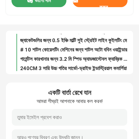
ভালো দাম
300m/H চেইন সেচ কম্পিউটার উচ্চ গতির Looper Quilting মেশিন জন্য গদি
করুন
128 ইঞ্চি মাল্টি নিডেল কুইল্টিং এমব্রয়ডারি মেশিন কুইল্ট / বেডস্প্রেডের জন্য
ভিআর শো
জ্যাকেটগুলির জন্য 0.5 ইঞ্চি মাল্টি সুই স্ট্রেইট লাইন কুইলটিং মেশিন
# 10 শাটল কোয়েলটিং মেশিনের জন্য শাটল অটো ববিন ওয়াইন্ডার মেশিন
আমাদের সম্পর্কে
গার্মেন্টস কারখানার জন্য 3.2 মি স্পিড অ্যাডজাস্টেবল ফ্যাব্রিক রোলার মেশিন
240CM 3 সারি উচ্চ গতির সার্ভো-ড্রাইভ ইন্ডাস্ট্রিয়াল কমার্শিয়াল কুইলটিং মেশিন
কারখানা পরিদর্শন
মাল্টি ফাংশনাল কম্পিউটারাইজড কুইলটিং মেশিন হাই স্পিড সার্ভো মোটর
# 14 / # 16 / # 19 গ্রোজে বন্ধনী সুই কলাইটিং মেশিনের যন্ত্রাংশ
গ্রোজ বেকার্ট সেলাই সূঁচ চেইন স্টিচ কুইলটিং মেশিন পার্টস
গুণমান নিয়ন্ত্রণ
গতি সামঞ্জস্যযোগ্য 250 সেমি হোম টেক্সটাইল রোলিং মেশিন
একটি বার্তা রেখে যান
200 ডব্লু 15 মি / মিনিট 160 সেমি শিল্পকৌশল ফ্যাব্রিক রোলিং মেশিন
আমাদের সাথে যোগাযোগ করুন
আমরা শীঘ্রই আপনাকে আবার কল করব!
বেডকভারের জন্য 128 ইঞ্চি উচ্চ গতির এমব্রয়ডারি এবং কুইল্টিং মেশিন
2500RPM সিঙ্গল হেড কম্পিউটার গাইড কুইলটিং মেশিন
খবর
গৃহসজ্জার সামগ্রী ফ্যাব্রিকের জন্য 64 ইঞ্চি শিল্প এমব্রয়ডারি কুইল্টিং মেশিন
কম কম্পন 96 ইঞ্চি কমার্শিয়াল কুইলটিং মেশিন
মামলা