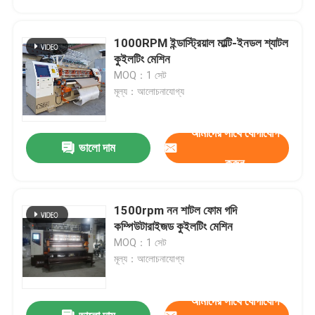
1000RPM ইন্ডাস্ট্রিয়াল মাল্টি-ইনডল শ্যাটল
কুইলটিং মেশিন
MOQ：1 সেট
মূল্য：আলোচনাযোগ্য
আমাদের সাথে যোগাযোগ
ভালো দাম
করুন
1500rpm নন শাটল ফোম গদি
বাড়ি
কম্পিউটারাইজড কুইলটিং মেশিন
MOQ：1 সেট
মূল্য：আলোচনাযোগ্য
পণ্য
আমাদের সাথে যোগাযোগ
ভিডিও