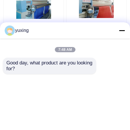
গাড়ী আসন কভার জন্য 33 হেড
চামড়া / পিইউয়ের জন্য 66 সুই
yuxing
1000 আরপিএম কুইলটিং
1000 আরপিএম এমব্রয়ডারি
সূচিকর্ম মেশিন Machine
কুইলটিং মেশিন
7:48 AM
ভালো দাম
ভালো দাম
Good day, what product are you looking 
for?
আমাদের সাথে যোগাযোগ করুন
আমাদের সাথে যোগাযোগ করুন
আরো দেখুন
বাড়ি
আমাদের সম্পর্কে
আমাদের সাথে যোগাযোগ করুন
Desktop Site
সাইট ম্যাপ
গোপনীয়তা নীতি