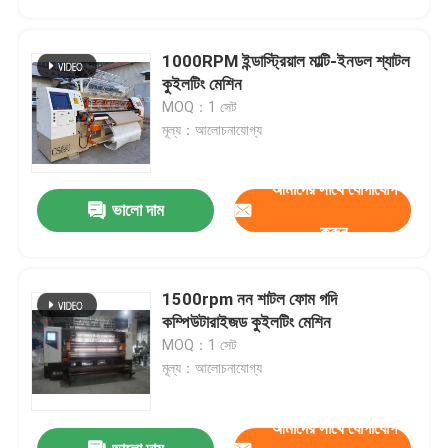
1000RPM ইন্ডাস্ট্রিয়াল মাল্টি-ইনডল শ্যাটল
কুইলটিং মেশিন
MOQ：1 সেট
মূল্য：আলোচনাযোগ্য
আমাদের সাথে যোগাযোগ
ভালো দাম
করুন
1500rpm নন শাটল ফোম গদি
বাড়ি
কম্পিউটারাইজড কুইলটিং মেশিন
MOQ：1 সেট
মূল্য：আলোচনাযোগ্য
পণ্য
আমাদের সাথে যোগাযোগ
ভিডিও