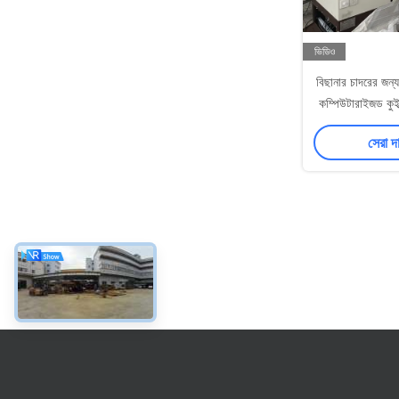
ভিডিও
বিছানার চাদরের জন্য 
কম্পিউটারাইজড কু
সেরা দ