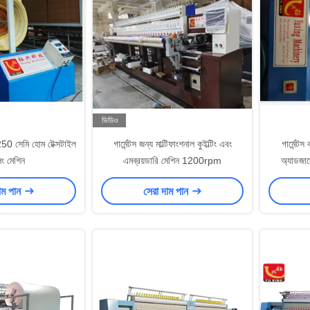
ভিডিও
250 সেমি হোম টেক্সটাইল
গার্মেন্টস জন্য মাল্টিফাংশনাল কুইল্টিং এবং
গার্মেন্ট
ং মেশিন
এমব্রয়ডারি মেশিন 1200rpm
অ্যাডজাস
াম পান
সেরা দাম পান