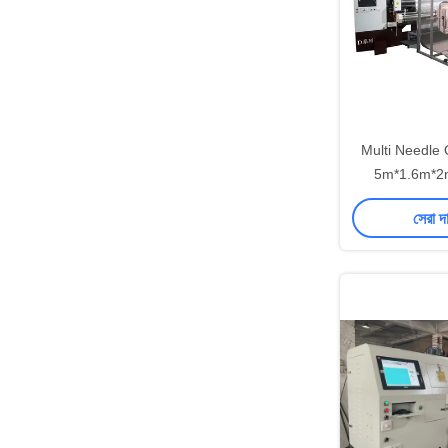
Multi Needle 
5m*1.6m*2m
Quilting 
সেরা দ
Measuremen
Speed 60