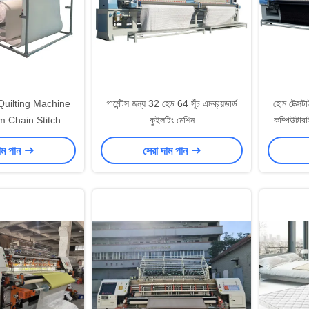
Quilting Machine
গার্মেন্টস জন্য 32 হেড 64 সূঁচ এমব্রয়ডার্ড
হোম টেক্সট
 Chain Stitch
কুইলটিং মেশিন
কম্পিউটারা
Machine with
াম পান
সেরা দাম পান
t and Rolling
0-1500 RPM