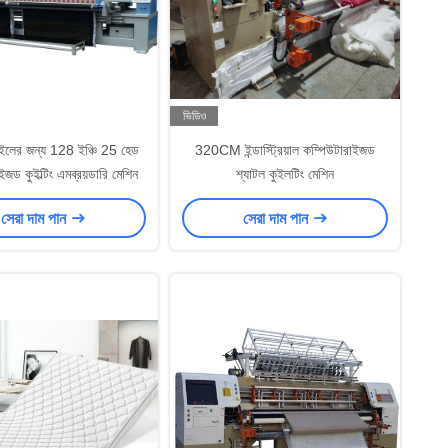
ভিডিও
াইলের জন্য 128 ইঞ্চি 25 হেড
320CM ইন্ডাস্ট্রিয়াল কম্পিউটারাইজড
ইজড কুইল্টিং এমব্রয়ডারি মেশিন
শ্যাটল কুইলটিং মেশিন
সেরা দাম পান
সেরা দাম পান