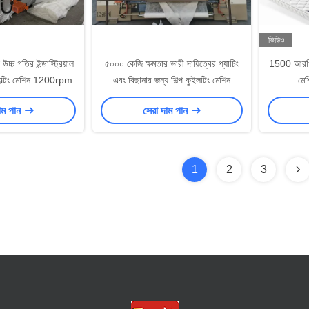
ভিডিও
উচ্চ গতির ইন্ডাস্ট্রিয়াল
৫০০০ কেজি ক্ষমতার ভারী দায়িত্বের প্যাচিং
1500 আরপিএম
ইল্টিং মেশিন 1200rpm
এবং বিছানার জন্য শিল্প কুইলটিং মেশিন
মেশ
াম পান
সেরা দাম পান
1
2
3