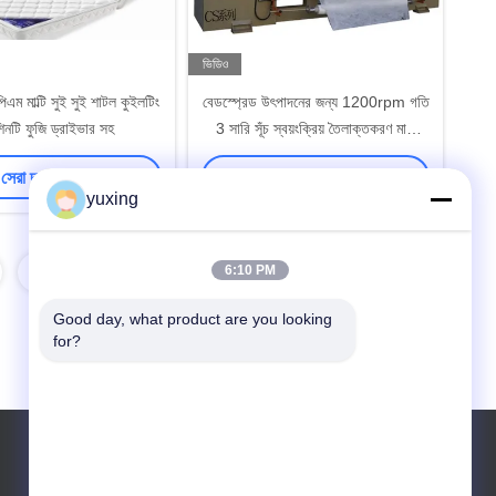
ভিডিও
 মাল্টি সুই সুই শাটল কুইলটিং
বেডস্প্রেড উৎপাদনের জন্য 1200rpm গতি
িনটি ফুজি ড্রাইভার সহ
3 সারি সূঁচ স্বয়ংক্রিয় তৈলাক্তকরণ মাল্টি
নিডেল কুইল্টিং মেশিন
সেরা দাম পান
সেরা দাম পান
yuxing
6:10 PM
Good day, what product are you looking 
for?