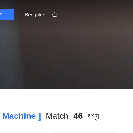
ি
Bengali
g Machine ]
Match
46
পণ্য