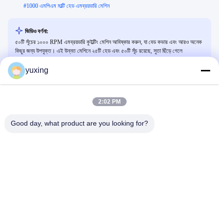
#
1000 এমপিএম মাল্টি হেড এমব্রয়ডারি মেশিন
ভিডিও বর্ণনা:
৫০টি সূঁচের ১০০০ RPM এমব্রয়ডারি কুইল্টিং মেশিন আবিষ্কার করুন, যা বেড কভার এবং আরও অনেক
কিছুর জন্য উপযুক্ত। এই উন্নত মেশিনে ২৫টি হেড এবং ৫০টি সূঁচ রয়েছে, সুতা ছিঁড়ে গেলে
স্বয়ংক্রিয়ভাবে বন্ধ হওয়ার বৈশিষ্ট্য রয়েছে এবং তাজিমা, বারুদান, জেডএসকে এবং এসডব্লিউএফ
ফরম্যাট সমর্থন করে। পোশাক, হোম টেক্সটাইল এবং গাড়ির অভ্যন্তরের জন্য আদর্শ।
yuxing
2:02 PM
সম্পর্কিত ভিডিও
Good day, what product are you looking for?
00:33
00:31
গদি ছাড়ানোর মেশিন
YUXING- কারখানার দৃশ্য
Video From Customer's Factory
YUXING FACTORY
September 27, 2021
September 27, 2021