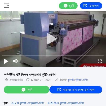
চ্যাট
যোগাযোগ
কম্পিউটার মাল্টি-নিডেল এমব্রয়ডারি কুইল্টিং মেশিন
অন্যান্য ভিডিও
March 28, 2020
কীওয়ার্ড:
কুইলটিং সূচিকর্ম মেশিন
চ্যাট
আমাদের সাথে যোগাযোগ করুন
ট্যাগ:
#
3.2 মি কুইলটিং এমব্রয়ডারি মেশিন
#
320 সিএম কুইলটিং এমব্রয়ডারি মেশিন