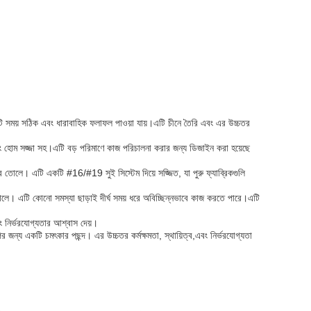
তিটি সময় সঠিক এবং ধারাবাহিক ফলাফল পাওয়া যায়।এটি চীনে তৈরি এবং এর উচ্চতর
 এবং হোম সজ্জা সহ।এটি বড় পরিমাণে কাজ পরিচালনা করার জন্য ডিজাইন করা হয়েছে
ে তোলে। এটি একটি #16/#19 সুই সিস্টেম দিয়ে সজ্জিত, যা পুরু ফ্যাব্রিকগুলি
লে। এটি কোনো সমস্যা ছাড়াই দীর্ঘ সময় ধরে অবিচ্ছিন্নভাবে কাজ করতে পারে।এটি
বং নির্ভরযোগ্যতার আশ্বাস দেয়।
পের জন্য একটি চমৎকার পছন্দ। এর উচ্চতর কর্মক্ষমতা, স্থায়িত্ব,এবং নির্ভরযোগ্যতা