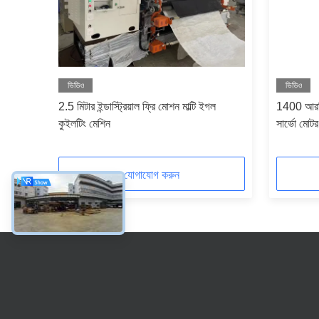
ভিডিও
ভিডিও
াইজড
2.5 মিটার ইন্ডাস্ট্রিয়াল ফ্রি মোশন মাল্টি ইগল
1400 আরপিএ
কুইলটিং মেশিন
সার্ভো মোট
যোগাযোগ করুন