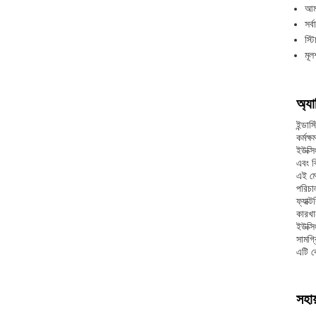
আমদ
সর
স্ট
মূল
অ্যা
ইন্ডা
কর্মক্
ইউক্স
এবং ব
এই মে
পরিচা
ফ্যাক
কারখা
ইউক্স
সামগ্
এটি ক
সহায