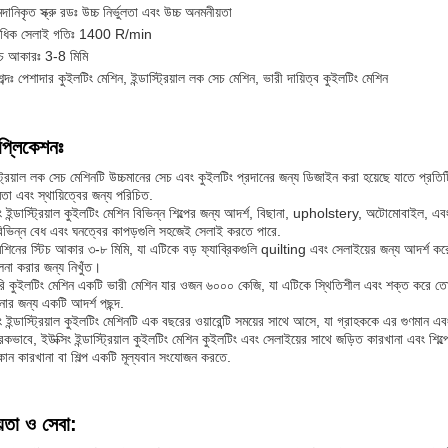
ানিকৃত স্ক্রু রডঃ উচ্চ নির্ভুলতা এবং উচ্চ অনমনীয়তা
্বাধিক সেলাই গতিঃ 1400 R/min
িচ আকারঃ 3-8 মিমি
শব্দঃ পেশাদার কুইলটিং মেশিন, ইন্ডাস্ট্রিয়াল লক সেচ মেশিন, ভারী দায়িত্ব কুইলটিং মেশিন
প্লিকেশনঃ
স্ট্রিয়াল লক সেচ মেশিনটি উচ্চমানের সেচ এবং কুইলটিং প্রদানের জন্য ডিজাইন করা হয়েছে যাতে প্র
ষমতা এবং স্থায়িত্বের জন্য পরিচিত.
িং ইন্ডাস্ট্রিয়াল কুইলটিং মেশিন বিভিন্ন শিল্পের জন্য আদর্শ, বিছানা, upholstery, অটোমোবাইল,
িভিন্ন বেধ এবং ঘনত্বের কাপড়গুলি সহজেই সেলাই করতে পারে.
শিনের স্টিচ আকার ৩-৮ মিমি, যা এটিকে বড় ফ্যাব্রিকগুলি quilting এবং সেলাইয়ের জন্য আদর্শ কর
লনা করার জন্য নিখুঁত।
্টরি কুইলটিং মেশিন একটি ভারী মেশিন যার ওজন ৬০০০ কেজি, যা এটিকে স্থিতিশীল এবং শক্ত করে তো
নার জন্য একটি আদর্শ পছন্দ.
িং ইন্ডাস্ট্রিয়াল কুইলটিং মেশিনটি এক বছরের ওয়ারেন্টি সময়ের সাথে আসে, যা গ্রাহককে এর গুণমান এ
রিকভাবে, ইউক্সিং ইন্ডাস্ট্রিয়াল কুইলটিং মেশিন কুইলটিং এবং সেলাইয়ের সাথে জড়িত কারখানা এবং শিল্
োন কারখানা বা শিল্প একটি মূল্যবান সংযোজন করতে.
়তা ও সেবা: