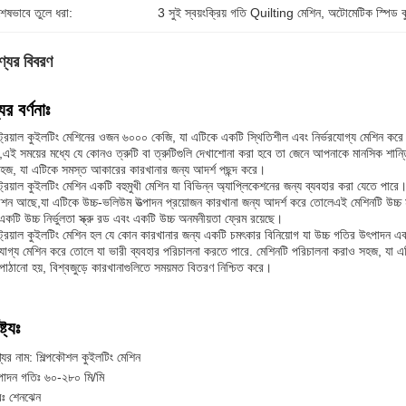
শেষভাবে তুলে ধরা:
3 সুই স্বয়ংক্রিয় গতি Quilting মেশিন
, 
অটোমেটিক স্পিড ক
্যের বিবরণ
ের বর্ণনাঃ
স্ট্রিয়াল কুইলটিং মেশিনের ওজন ৬০০০ কেজি, যা এটিকে একটি স্থিতিশীল এবং নির্ভরযোগ্য মেশিন করে
ে,এই সময়ের মধ্যে যে কোনও ত্রুটি বা ত্রুটিগুলি দেখাশোনা করা হবে তা জেনে আপনাকে মানসিক শান্ত
হজ, যা এটিকে সমস্ত আকারের কারখানার জন্য আদর্শ পছন্দ করে।
স্ট্রিয়াল কুইলটিং মেশিন একটি বহুমুখী মেশিন যা বিভিন্ন অ্যাপ্লিকেশনের জন্য ব্যবহার করা যেতে পার
শন আছে,যা এটিকে উচ্চ-ভলিউম উত্পাদন প্রয়োজন কারখানা জন্য আদর্শ করে তোলেএই মেশিনটি উচ্চ মান
একটি উচ্চ নির্ভুলতা স্ক্রু রড এবং একটি উচ্চ অনমনীয়তা ফ্রেম রয়েছে।
স্ট্রিয়াল কুইলটিং মেশিন হল যে কোন কারখানার জন্য একটি চমৎকার বিনিয়োগ যা উচ্চ গতির উৎপাদন এব
রযোগ্য মেশিন করে তোলে যা ভারী ব্যবহার পরিচালনা করতে পারে. মেশিনটি পরিচালনা করাও সহজ, যা এ
পাঠানো হয়, বিশ্বজুড়ে কারখানাগুলিতে সময়মত বিতরণ নিশ্চিত করে।
্ট্যঃ
যের নাম: শিল্পকৌশল কুইলটিং মেশিন
পাদন গতিঃ ৬০-২৮০ মি/মি
দরঃ শেনঝেন