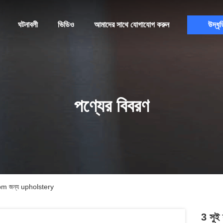
ঘটনাবলী
ভিডিও
আমাদের সাথে যোগাযোগ করুন
উদ্ধৃত
পণ্যের বিবরণ
 Rpm জন্য upholstery
3 সুই