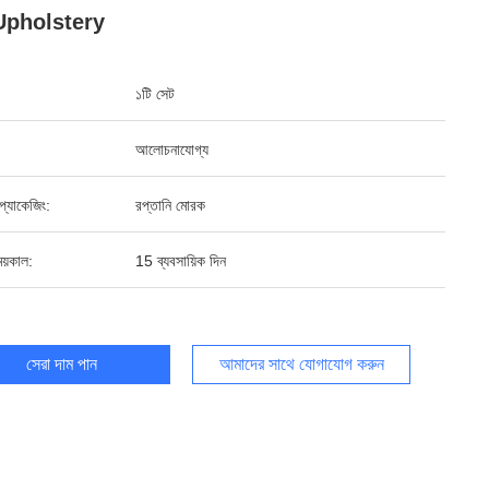
 Upholstery
১টি সেট
আলোচনাযোগ্য
্ড প্যাকেজিং:
রপ্তানি মোরক
য়কাল:
15 ব্যবসায়িক দিন
সেরা দাম পান
আমাদের সাথে যোগাযোগ করুন