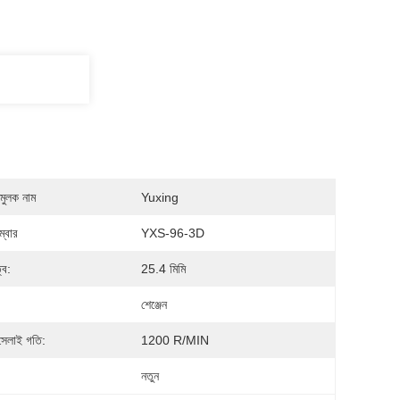
মুলক নাম
Yuxing
্বার
YXS-96-3D
্ব:
25.4 মিমি
শেঞ্জেন
চ সেলাই গতি:
1200 R/MIN
নতুন