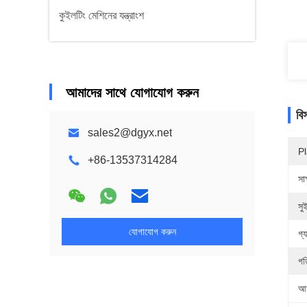
কুইলটিং মেশিনের যন্ত্রাংশ
আমাদের সাথে যোগাযোগ করুন
বি
sales2@dgyx.net
Pl
+86-13537314284
সাক
সু
যোগাযোগ করুন
গ্য
গত
আম