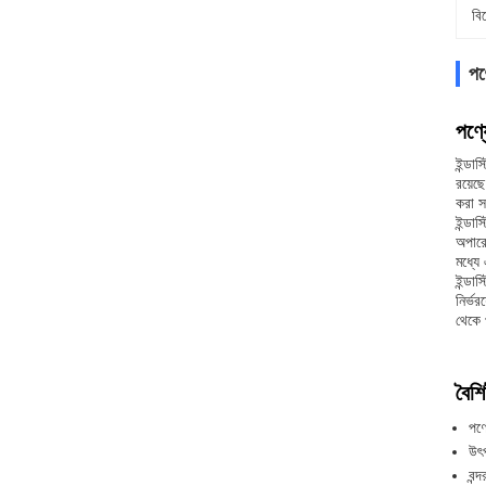
বি
পণ
পণ্য
ইন্ডা
রয়েছ
করা স
ইন্ডা
অপারে
মধ্যে 
ইন্ডা
নির্ভ
থেকে 
বৈশিষ
পণ্
উৎ
বন্