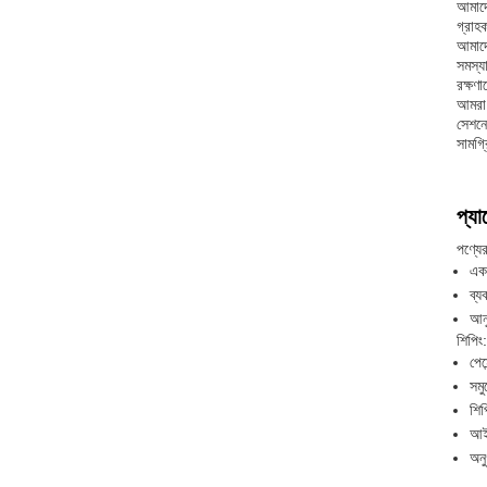
আমাদে
গ্রাহ
আমাদে
সমস্য
রক্ষণ
আমরা 
সেশনে
সামগ্
প্যা
পণ্যে
একট
ব্য
আনু
শিপিং:
পেম
সমু
শিপ
আইট
অনু