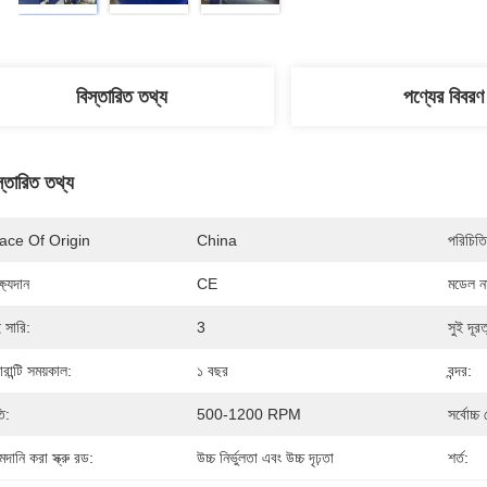
বিস্তারিত তথ্য
পণ্যের বিবরণ
স্তারিত তথ্য
ace Of Origin
China
পরিচিতি
্ষ্যদান
CE
মডেল নম
ই সারি:
3
সুই দূরত
ারান্টি সময়কাল:
১ বছর
বন্দর:
ি:
500-1200 RPM
সর্বোচ্
দানি করা স্ক্রু রড:
উচ্চ নির্ভুলতা এবং উচ্চ দৃঢ়তা
শর্ত: