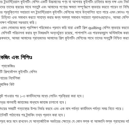
র ইন্ডাস্ট্রিয়াল কুইলটিং মেশিন একটি উচ্চমানের পণ্য যা আপনার কুইলটিং চাহিদার জন্য দক্ষ এবং 
কদের তাদের ক্রয়ের সাথে সন্তুষ্ট এবং আমাদের পণ্যের ক্ষমতা সম্পূর্ণরূপে ব্যবহার করতে পারেন তা নিশ
র প্রযুক্তিগত সহায়তা দল ইন্ডাস্ট্রিয়াল কুইলটিং মেশিনের সাথে উত্থাপিত হতে পারে এমন কোনও 
া চিহ্নিত এবং সমাধান করতে সাহায্য করার জন্য সমস্যা সমাধান সহায়তা প্রদানএছাড়াও, আমরা মেশি
াবেক্ষণ পরিষেবা সরবরাহ করি।
এমন লোকদের জন্য প্রশিক্ষণ পরিষেবাও প্রদান করি যারা একটি শিল্প quilting মেশিন ব্যবহার করতে 
 মেশিনটি পরিচালনা করার মূল বিষয়গুলি অন্তর্ভুক্ত রয়েছে, পাশাপাশি এর পারফরম্যান্স অপ্টিমাইজ ক
রিকভাবে, আমরা আমাদের গ্রাহকদের আমাদের শিল্প কুইলটিং মেশিনের সাথে তাদের সন্তুষ্টি নিশ্চিত করতে
কেজিং এবং শিপিংঃ
র প্যাকেজিংঃ
ি শিল্পকৌশল কুইলটিং মেশিন
বহারের নির্দেশিকা
ষাঙ্গিক কিট
েন্ট পাওয়ার পর ১-৩ কার্যদিবসের মধ্যে লোডিং প্রক্রিয়া করা হবে।
দ্রের মালবাহী জাহাজের মাধ্যমে জাহাজ চালানো হবে।
িংয়ের সময়টি গন্তব্যের উপর নির্ভর করবে এবং এক মাস পর্যন্ত কার্যদিবস পর্যন্ত সময় নিতে পারে।
েমটি পাঠানোর পর ট্র্যাকিং তথ্য প্রদান করা হবে।
গ্রহ করে মনে রাখবেন যে আন্তর্জাতিক অর্ডারের ক্ষেত্রে যে কোন শুল্ক বা আমদানি শুল্ক গ্রাহকের দায